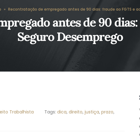
o
»
Recontratação de empregado antes de 90 dias: fraude ao FGTS e 
pregado antes de 90 dias:
Seguro Desemprego
reito Trabalhista
Tags:
dica
,
direito
,
justiça
,
prazo
,