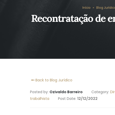
Início
»
Blog Jurídic
Recontratação de em
Back to Blog Jurídico
Posted by:
Ozivaldo Barreiro
Category:
Di
trabalhista
Post Date:
12/12/2022