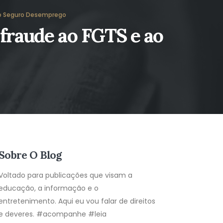
ao Seguro Desemprego
 fraude ao FGTS e ao
Sobre O Blog
Voltado para publicações que visam a
educação, a informação e o
entretenimento. Aqui eu vou falar de direitos
e deveres. #acompanhe #leia