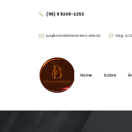
(96) 9 9208-225
3
jus@ozivaldobarreiro.adv.br
Seg. a s
Home
Sobre
Á