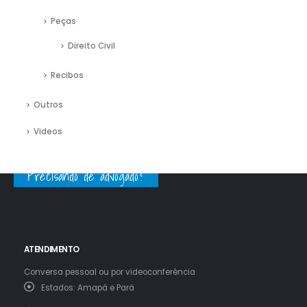
Peças
Direito Civil
Recibos
Outros
Videos
Precisando de advogado?
ATENDIMENTO
Conversa pessoal ou por videoconferência
Estados:
Amapá e Pará