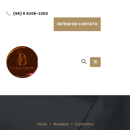
(96) 9 9208-225
3
ENTRAR EM CONTATO
Início
»
Modelos
»
Contratos