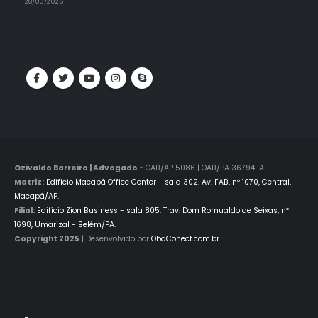
28/03/2026
Ozivaldo Barreiro | Advogado -
OAB/AP 5086 | OAB/PA 36794-A.
Matriz:
Edifício Macapá Office Center - sala 302. Av. FAB, nº 1070, Central,
Macapá/AP.
Filial:
Edifício Zion Business - sala 805. Trav. Dom Romualdo de Seixas, nº
1698, Umarizal - Belém/PA.
Copyright 2025
| Desenvolvido por
ObaConect.com.br