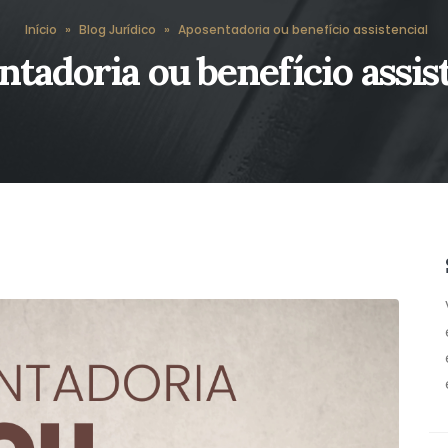
Início
»
Blog Jurídico
»
Aposentadoria ou benefício assistencial
tadoria ou benefício assis