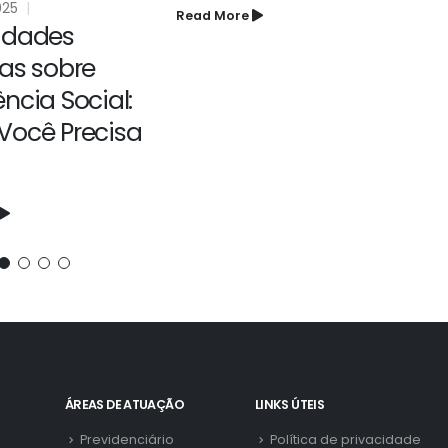
18/03/2025
Seu benefício foi
P
negado? Saiba
p
como recorrer!
f
Read More
Re
ÁREAS DE ATUAÇÃO
LINKS ÚTEIS
Previdenciário
Política de privacidade