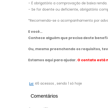
– É obrigatório a comprovação de baixa renda.
– Se for doente ou deficiente, obrigatório co
*Recomenda-se o acompanhamento por advoga
E você…
Conhece alguém que precisa deste benefí
Ou, mesmo preenchendo os requisitos, te
Estamos aqui para ajudar.
O contato está n
46 acessos
, sendo 1 só hoje
Comentários