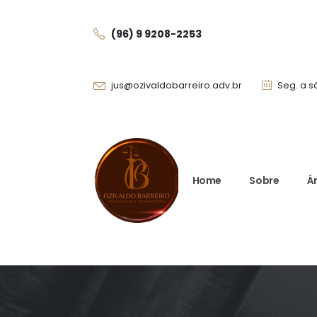
(96) 9 9208-225
3
jus@ozivaldobarreiro.adv.br
Seg. a s
Home
Sobre
Á