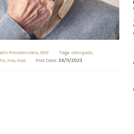
reito Previdenciário
,
INSS
Tags:
advogado
,
ito
,
inss
,
loas
Post Date:
24/11/2023