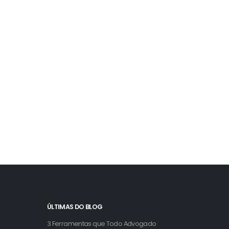
02/09/2023
13/07/2025
edido negado
O erro que faz o
elo INSS: o que
INSS negar
azer
milhares de
benefícios todos o
ad More
dias
Read More
ÚLTIMAS DO BLOG
3 Ferramentas que Todo Advogado