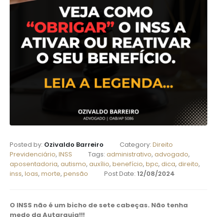
Posted by:
Ozivaldo Barreiro
Category:
Direito
Previdenciário
,
INSS
Tags:
administrativo
,
advogado
,
aposentadoria
,
autismo
,
auxílio
,
benefício
,
bpc
,
dica
,
direito
,
inss
,
loas
,
morte
,
pensão
Post Date:
12/08/2024
O INSS não é um bicho de sete cabeças. Não tenha
medo da Autarquia!!!