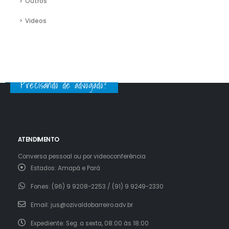
Outros
Videos
Precisando de advogado?
ATENDIMENTO
Conversa pessoal ou por videoconferência
Estados:
Amapá e Pará
Fones:
(96) 9 9208-2253 / (91) 9 9249-2330
Email:
jus@ozivaldobarreiro.adv.br
Expediente:
Seg. a sexta, 08:00 às 18:00