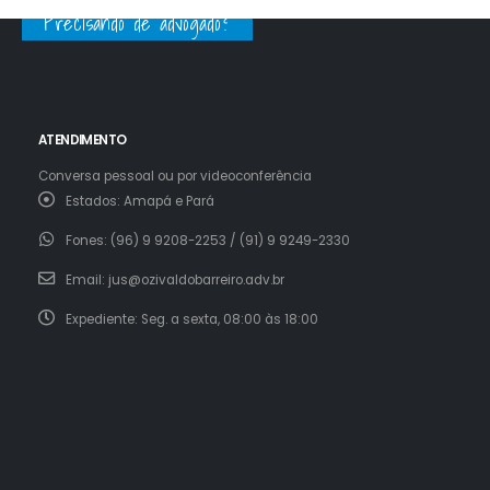
Precisando de advogado?
ATENDIMENTO
Conversa pessoal ou por videoconferência
Estados:
Amapá e Pará
Fones:
(96) 9 9208-2253 / (91) 9 9249-2330
Email:
jus@ozivaldobarreiro.adv.br
Expediente:
Seg. a sexta, 08:00 às 18:00