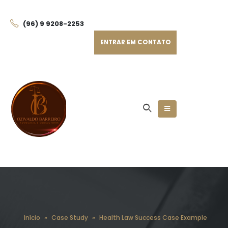
(96) 9 9208-225
3
ENTRAR EM CONTATO
Início
»
Case Study
»
Health Law Success Case Example