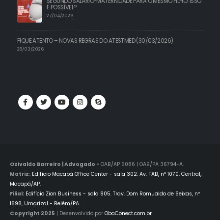
SEGUNDO SALÁRIO-MATERNIDADE PARA O MESMO FILHO: ISSO
É POSSÍVEL?
27/04/2026
FIQUE ATENTO – NOVAS REGRAS DO ATESTMED (30/03/2026)
28/03/2026
Ozivaldo Barreiro | Advogado -
OAB/AP 5086 | OAB/PA 36794-A.
Matriz:
Edifício Macapá Office Center - sala 302. Av. FAB, nº 1070, Central,
Macapá/AP.
Filial:
Edifício Zion Business - sala 805. Trav. Dom Romualdo de Seixas, nº
1698, Umarizal - Belém/PA.
Copyright 2025
| Desenvolvido por
ObaConect.com.br