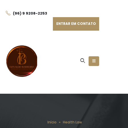
(96) 9 9208-225
3
ENTRAR EM CONTATO
Início
»
Health Law