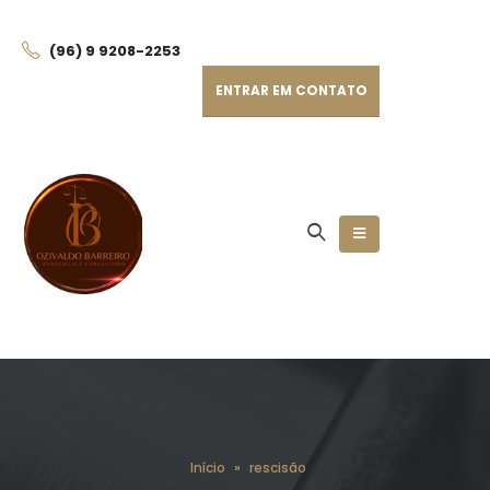
(96) 9 9208-225
3
ENTRAR EM CONTATO
Início
»
rescisão