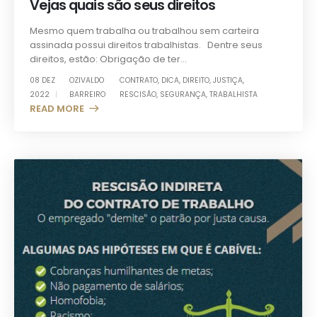
Vejas quais são seus direitos
Mesmo quem trabalha ou trabalhou sem carteira
assinada possui direitos trabalhistas. Dentre seus
direitos, estão: Obrigação de ter...
08 DEZ
OZIVALDO
CONTRATO
,
DICA
,
DIREITO
,
JUSTIÇA
,
2022
BARREIRO
RESCISÃO
,
SEGURANÇA
,
TRABALHISTA
READ MORE +