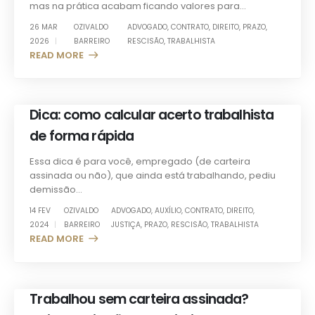
mas na prática acabam ficando valores para...
26 MAR
OZIVALDO
ADVOGADO
,
CONTRATO
,
DIREITO
,
PRAZO
,
2026
BARREIRO
RESCISÃO
,
TRABALHISTA
READ MORE +
Dica: como calcular acerto trabalhista
de forma rápida
Essa dica é para você, empregado (de carteira
assinada ou não), que ainda está trabalhando, pediu
demissão...
14 FEV
OZIVALDO
ADVOGADO
,
AUXÍLIO
,
CONTRATO
,
DIREITO
,
2024
BARREIRO
JUSTIÇA
,
PRAZO
,
RESCISÃO
,
TRABALHISTA
READ MORE +
Trabalhou sem carteira assinada?