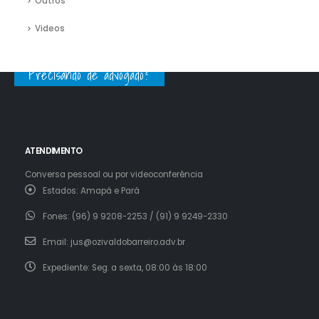
Outros
Videos
Precisando de advogado?
ATENDIMENTO
Conversa pessoal ou por videoconferência
Estados:
Amapá e Pará
Fones:
(96) 9 9208-2253 / (91) 9 9249-2330
Email:
jus@ozivaldobarreiro.adv.br
Expediente:
Seg. a sexta, 08:00 às 18:00