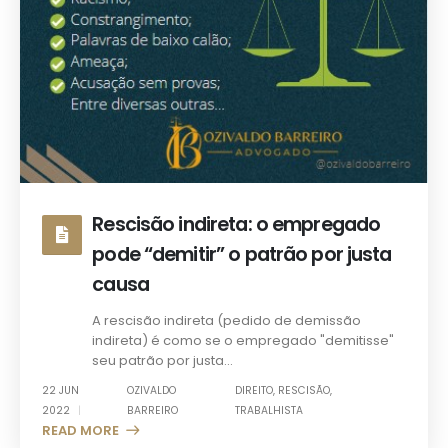
Rescisão indireta: o empregado
pode “demitir” o patrão por justa
causa
A rescisão indireta (pedido de demissão
indireta) é como se o empregado "demitisse"
seu patrão por justa...
22 JUN
OZIVALDO
DIREITO
,
RESCISÃO
,
2022
BARREIRO
TRABALHISTA
READ MORE +