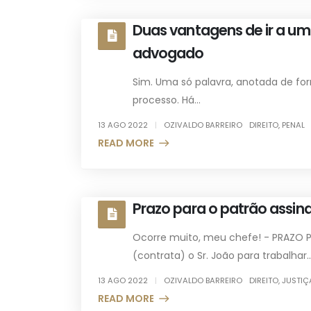
Duas vantagens de ir a u
advogado
Sim. Uma só palavra, anotada de for
processo. Há...
13 AGO 2022
OZIVALDO BARREIRO
DIREITO
,
PENAL
READ MORE +
Prazo para o patrão assina
Ocorre muito, meu chefe! - PRAZO P
(contrata) o Sr. João para trabalhar..
13 AGO 2022
OZIVALDO BARREIRO
DIREITO
,
JUSTIÇ
READ MORE +