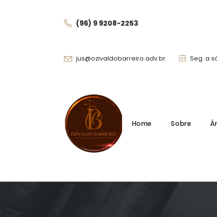
(96) 9 9208-225
3
jus@ozivaldobarreiro.adv.br
Seg. a s
Home
Sobre
Á