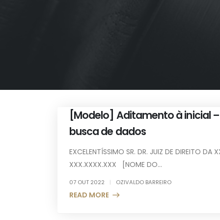
[Modelo] Aditamento à inicial –
busca de dados
EXCELENTÍSSIMO SR. DR. JUIZ DE DIREITO DA 
XXX.XXXX.XXX [NOME DO...
07 OUT 2022
OZIVALDO BARREIRO
READ MORE +